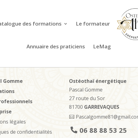
atalogue des formations
Le formateur
Annuaire des praticiens
LeMag
al Gomme
Ostéothaï énergétique
Pascal Gomme
ations
27 route du Sor
rofessionnels
81700
GARREVAQUES
prise
Pascalgomme81@gmail.co
ons légales
06 88 88 53 25
ques de confidentialités