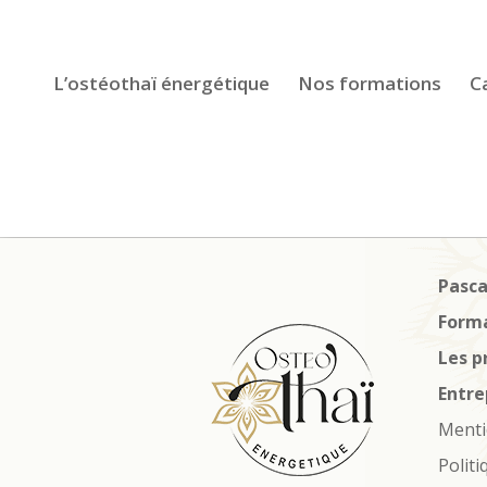
L’ostéothaï énergétique
Nos formations
C
Pasc
Form
Les p
Entre
Menti
Politi