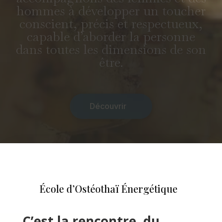
nous accompagnons des
femmes et des hommes à
développer un toucher
conscient, précis et
respectueux, capable
d’aborder la personne dans
toutes les dimensions de son
être.
Découvrir
École d’Ostéothaï Énergétique
C’est la rencontre du